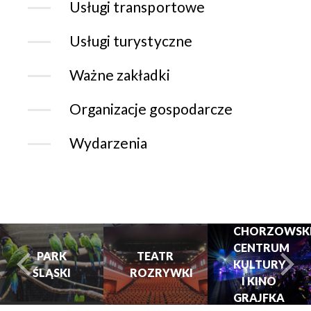
Usługi transportowe
Usługi turystyczne
Ważne zakładki
Organizacje gospodarcze
Wydarzenia
CHORZOWSK
CENTRUM
PARK
TEATR
KULTURY
ŚLĄSKI
ROZRYWKI
turysta.Previous
t
I KINO
GRAJFKA