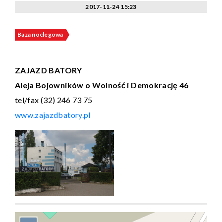
2017-11-24 15:23
Baza noclegowa
ZAJAZD BATORY
Aleja Bojowników o Wolność i Demokrację 46
tel/fax (32) 246 73 75
www.zajazdbatory.pl