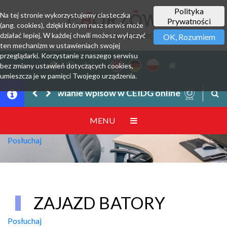
Polityka
Na tej stronie wykorzystujemy ciasteczka
Prywatności
(ang. cookies), dzięki którym nasz serwis może
działać lepiej. W każdej chwili możesz wyłączyć
PORTAL PRZEDSIĘBIORCY
OK, Rozumiem
ten mechanizm w ustawieniach swojej
przeglądarki. Korzystanie z naszego serwisu
bez zmiany ustawień dotyczących cookies,
umieszcza je w pamięci Twojego urządzenia.
Załatwianie wpisów w CEIDG online
MENU
Posłuchaj
ZAJAZD BATORY
Posłuchaj