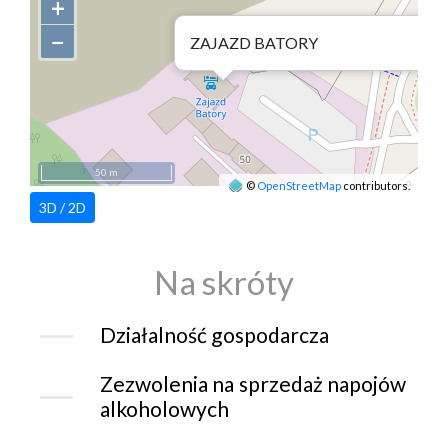
+
−
ZAJAZD BATORY
50 m
©
OpenStreetMap
contributors.
3D / 2D
Na skróty
Działalność gospodarcza
Zezwolenia na sprzedaż napojów
alkoholowych