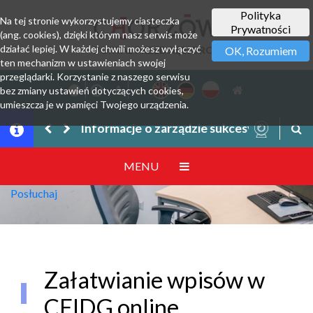
Polityka
Na tej stronie wykorzystujemy ciasteczka
Prywatności
(ang. cookies), dzięki którym nasz serwis może
działać lepiej. W każdej chwili możesz wyłączyć
PORTAL PRZEDSIĘBIORCY
OK, Rozumiem
ten mechanizm w ustawieniach swojej
przeglądarki. Korzystanie z naszego serwisu
bez zmiany ustawień dotyczących cookies,
umieszcza je w pamięci Twojego urządzenia.
Informacje o zarządzie sukcesyjnym prze
MENU
Posłuchaj
Załatwianie wpisów w
CEIDG online