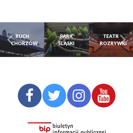
RUCH
PARK
TEATR
CHORZÓW
ŚLĄSKI
ROZRYWKI
turysta.Previous
t