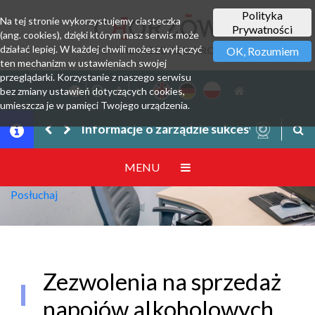
Polityka
Na tej stronie wykorzystujemy ciasteczka
Prywatności
(ang. cookies), dzięki którym nasz serwis może
działać lepiej. W każdej chwili możesz wyłączyć
PORTAL PRZEDSIĘBIORCY
OK, Rozumiem
ten mechanizm w ustawieniach swojej
przeglądarki. Korzystanie z naszego serwisu
bez zmiany ustawień dotyczących cookies,
umieszcza je w pamięci Twojego urządzenia.
Informacje o zarządzie sukcesyjnym prze
MENU
Posłuchaj
Zezwolenia na sprzedaż
napojów alkoholowych