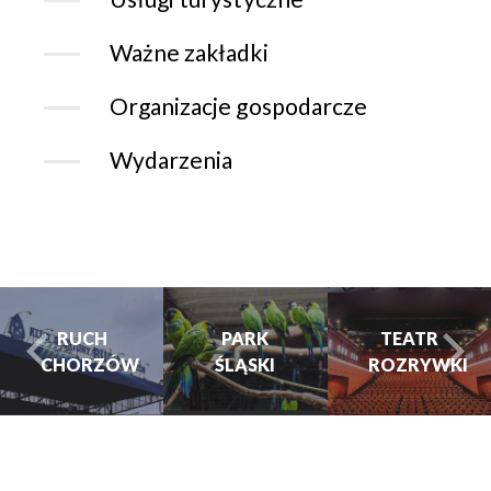
Ważne zakładki
Organizacje gospodarcze
Wydarzenia
RUCH
PARK
TEATR
CHORZÓW
ŚLĄSKI
ROZRYWKI
turysta.Previous
t