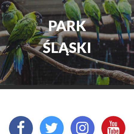
TEATR
ROZRYW