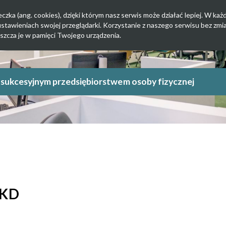
zka (ang. cookies), dzięki którym nasz serwis może działać lepiej. W każd
tawieniach swojej przeglądarki. Korzystanie z naszego serwisu bez zmi
szcza je w pamięci Twojego urządzenia.
ałatwianie wpisów w CEIDG online
PKD