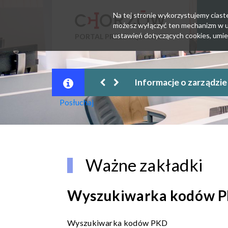
Na tej stronie wykorzystujemy ciastec
możesz wyłączyć ten mechanizm w us
ustawień dotyczących cookies, umie
PORTAL PRZEDSIĘBIORCY
kcesyjnym przedsiębiorstwem osoby fizycznej
Z
Posłuchaj
Ważne zakładki
Wyszukiwarka kodów 
Wyszukiwarka kodów PKD