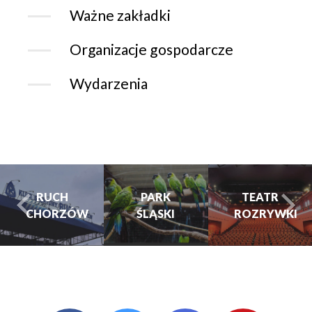
Ważne zakładki
Organizacje gospodarcze
Wydarzenia
RUCH
PARK
TEATR
CHORZÓW
ŚLĄSKI
ROZRYWKI
turysta.Previous
t