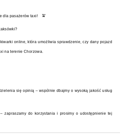
e dla pasażerów taxi!
🚖
 taksówki?
ukiwarki online, która umożliwia sprawdzenie, czy dany pojazd
xi na terenie Chorzowa.
ielenia się opinią – wspólnie dbajmy o wysoką jakość usług
– zapraszamy do korzystania i prosimy o udostępnienie tej