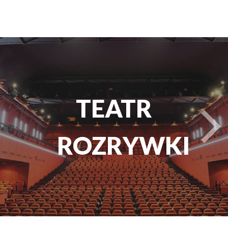
TEATR
t
ROZRYWKI