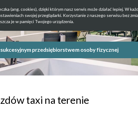
zka (ang. cookies), dzięki którym nasz serwis może działać lepiej. W każd
tawieniach swojej przeglądarki. Korzystanie z naszego serwisu bez zmi
szcza je w pamięci Twojego urządzenia.
e sukcesyjnym przedsiębiorstwem osoby fizycznej
dów taxi na terenie