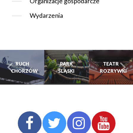
Organizacje gospodarcze
Wydarzenia
RUCH
PARK
PARK
TEATR
CHORZÓW
ŚLĄSKI
ŚLĄSKI
ROZRYWKI
turysta.Previous
t
TEATR
ROZRYWKI
CHORZOWSKIE
CENTRUM