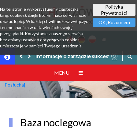
Polityka
Na tej stronie wykorzystujemy ciasteczka
Prywatności
(ang. cookies), dzięki którym nasz serwis może
działać lepiej. W każdej chwili możesz wyłączyć
PORTAL PRZEDSIĘBIORCY
OK, Rozumiem
ten mechanizm w ustawieniach swojej
przeglądarki. Korzystanie z naszego serwisu
bez zmiany ustawień dotyczących cookies,
umieszcza je w pamięci Twojego urządzenia.
Informacje o zarządzie sukcesyjnym przed
Załatwianie
MENU
Posłuchaj
Baza noclegowa