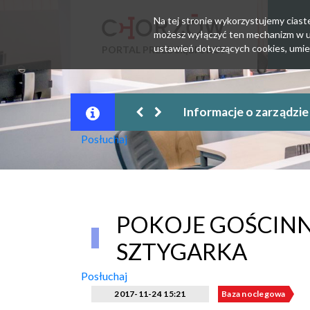
Na tej stronie wykorzystujemy ciastec
możesz wyłączyć ten mechanizm w us
ustawień dotyczących cookies, umie
PORTAL PRZEDSIĘBIORCY
sukcesyjnym przedsiębiorstwem osoby fizycznej
Posłuchaj
POKOJE GOŚCIN
SZTYGARKA
Posłuchaj
2017-11-24 15:21
Baza noclegowa