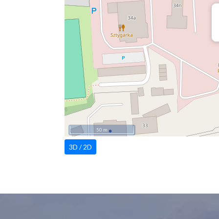
50 m
3D / 2D