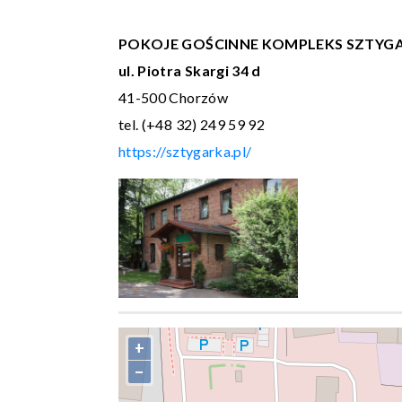
POKOJE GOŚCINNE KOMPLEKS SZTYG
ul. Piotra Skargi 34 d
41-500 Chorzów
tel. (+48 32) 249 59 92
https://sztygarka.pl/
+
−