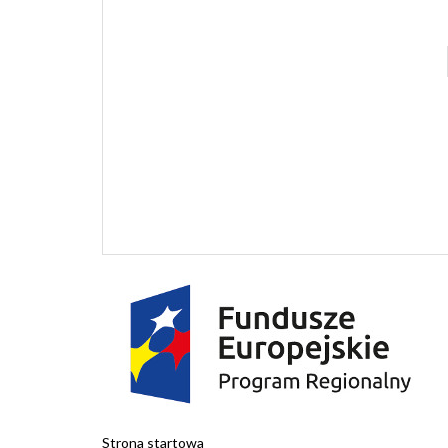
I KINO
GRAJFK
Strona startowa