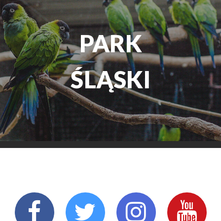
TEATR
ROZRYW