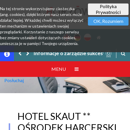
Polityka
Na tej stronie wykorzystujemy ciasteczka
Prywatności
(ang. cookies), dzięki którym nasz serwis może
działać lepiej. W każdej chwili możesz wyłączyć
PORTAL PRZEDSIĘBIORCY
OK, Rozumiem
ten mechanizm w ustawieniach swojej
przeglądarki. Korzystanie z naszego serwisu
bez zmiany ustawień dotyczących cookies,
umieszcza je w pamięci Twojego urządzenia.
Informacje o zarządzie sukcesyjnym prze
MENU
Posłuchaj
HOTEL SKAUT **
OŚRODEK HARCERSKI