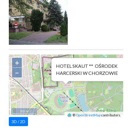
+
HOTEL SKAUT ** OŚRODEK
−
HARCERSKI W CHORZOWIE
500 m
©
OpenStreetMap
contributors.
3D / 2D