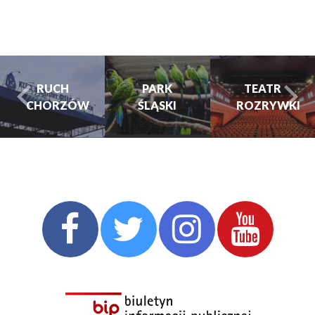
RUCH
PARK
TEATR
CHORZÓW
ŚLĄSKI
ROZRYWKI
turysta.Previous
t