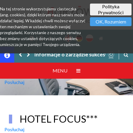
Polityka
Na tej stronie wykorzystujemy ciasteczka
Prywatności
(ang. cookies), dzięki którym nasz serwis może
działać lepiej. W każdej chwili możesz wyłączyć
PORTAL PRZEDSIĘBIORCY
OK, Rozumiem
ten mechanizm w ustawieniach swojej
przeglądarki. Korzystanie z naszego serwisu
bez zmiany ustawień dotyczących cookies,
umieszcza je w pamięci Twojego urządzenia.
Informacje o zarządzie sukcesyjnym prze
MENU
Posłuchaj
HOTEL FOCUS***
Posłuchaj