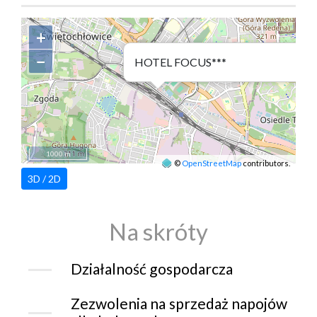
+
−
HOTEL FOCUS***
1000 m
©
OpenStreetMap
contributors.
3D / 2D
Na skróty
Działalność gospodarcza
Zezwolenia na sprzedaż napojów