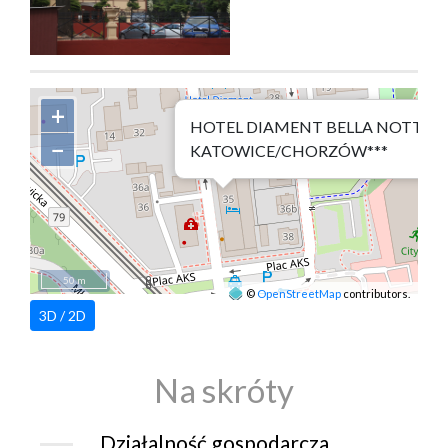
+
HOTEL DIAMENT BELLA NOTTE
−
KATOWICE/CHORZÓW***
50 m
©
OpenStreetMap
contributors.
3D / 2D
Na skróty
Działalność gospodarcza