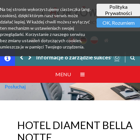
Polityka
Na tej stronie wykorzystujemy ciasteczka (ang.
Prywatności
cookies), dzięki którym nasz serwis może
działać lepiej. W każdej chwili możesz wyłączyć
PORTAL PRZEDSIĘBIORCY
OK, Rozumiem
ten mechanizm w ustawieniach swojej
przeglądarki. Korzystanie z naszego serwisu
bez zmiany ustawień dotyczących cookies,
umieszcza je w pamięci Twojego urządzenia.
Informacje o zarządzie sukcesyjnym prze
MENU
Posłuchaj
HOTEL DIAMENT BELLA
NOTTE