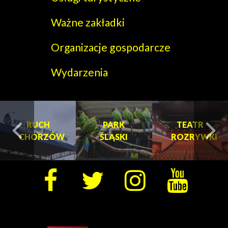
Ważne zakładki
Organizacje gospodarcze
Wydarzenia
RUCH
PARK
TEATR
CHORZÓW
ŚLĄSKI
ROZRYWKI
turysta.Previous
t