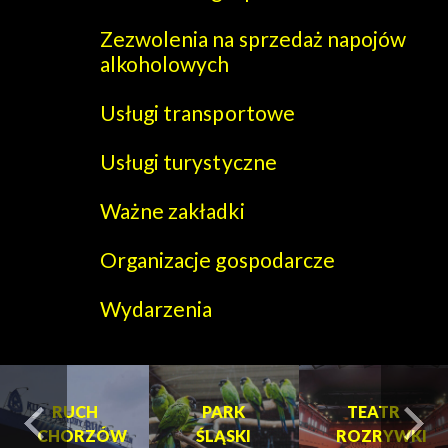
Zezwolenia na sprzedaż napojów
alkoholowych
Usługi transportowe
Usługi turystyczne
Ważne zakładki
Organizacje gospodarcze
Wydarzenia
RUCH
PARK
TEATR
CHORZÓW
ŚLĄSKI
ROZRYWKI