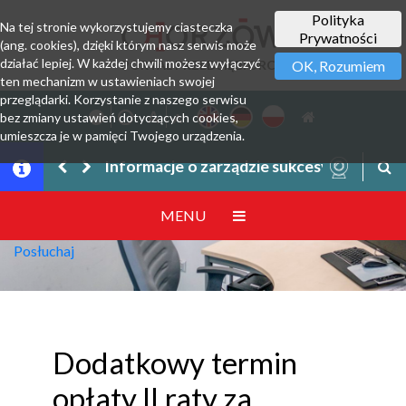
Polityka
Na tej stronie wykorzystujemy ciasteczka
Prywatności
(ang. cookies), dzięki którym nasz serwis może
działać lepiej. W każdej chwili możesz wyłączyć
PORTAL PRZEDSIĘBIORCY
OK, Rozumiem
ten mechanizm w ustawieniach swojej
przeglądarki. Korzystanie z naszego serwisu
bez zmiany ustawień dotyczących cookies,
umieszcza je w pamięci Twojego urządzenia.
Informacje o zarządzie sukcesyjnym prze
MENU
Posłuchaj
Dodatkowy termin
opłaty II raty za