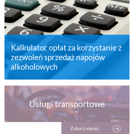
Kalkulator opłat za korzystanie z
zezwoleń sprzedaż napojów
alkoholowych
Usługi transportowe
Zobacz więcej.