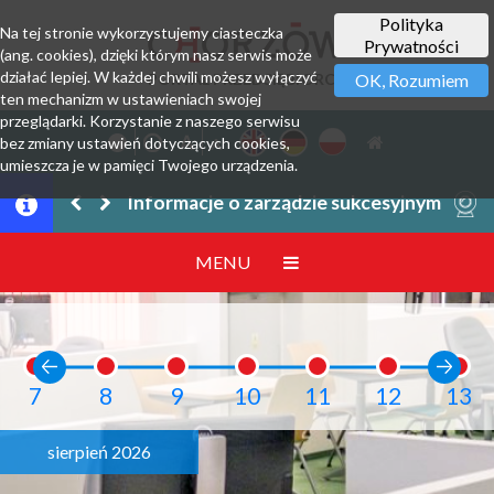
Polityka
Na tej stronie wykorzystujemy ciasteczka
Prywatności
(ang. cookies), dzięki którym nasz serwis może
działać lepiej. W każdej chwili możesz wyłączyć
PORTAL PRZEDSIĘBIORCY
OK, Rozumiem
ten mechanizm w ustawieniach swojej
przeglądarki. Korzystanie z naszego serwisu
bez zmiany ustawień dotyczących cookies,
umieszcza je w pamięci Twojego urządzenia.
Załatwianie wpisów w CEIDG online
MENU
7
8
9
10
11
12
13
sierpień 2026